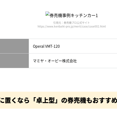
引用元：券売機プロ公式サイト
https://www.kenbaiki-pro.jp/merit/case/case002.html
Operal VMT-120
マミヤ・オーピー株式会社
に置くなら「卓上型」の券売機もおすす