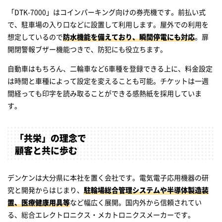
「DTK-7000」はコインパーキング向けの券売機です。前払い式
で、駐車場の入り口などに設置して利用します。屋外での利用を
想定しているので
防水機能を備えており、瞬間停電にも対応
。扉
開閉警報ブザー機能つきで、防犯にも役立ちます。
自動車はもちろん、二輪車など6車種を登録できる上に、料金設定
は時間と車種によって設定を変えることも可能。チケットは一週
間経っても印字を読み取ることができる感熱紙を採用していま
す。
「共栄」の理念で
顧客と共に歩む
デンケンは大分県に本社を置く会社です。電気電子応用機器の研
究と開発からはじまり、
駐輪場総合管理システムや半導体製造装
置、医療健康用具等
など幅広く展開。国内外から信頼されてい
る、総合エレクトロニクス・メカトロニクスメーカーです。