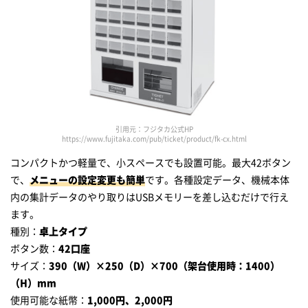
引用元：フジタカ公式HP
https://www.fujitaka.com/pub/ticket/product/fk-cx.html
コンパクトかつ軽量で、小スペースでも設置可能。最大42ボタン
で、
メニューの設定変更も簡単
です。各種設定データ、機械本体
内の集計データのやり取りはUSBメモリーを差し込むだけで行え
ます。
種別：
卓上タイプ
ボタン数：
42口座
サイズ：
390（W）×250（D）×700（架台使用時：1400）
（H）mm
使用可能な紙幣：
1,000円、2,000円