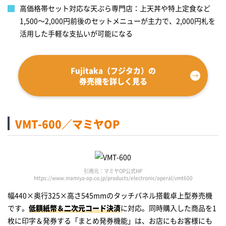
高価格帯セット対応な天ぷら専門店：上天丼や特上定食など
1,500～2,000円前後のセットメニューが主力で、2,000円札を
活用した手軽な支払いが可能になる
Fujitaka（フジタカ）の
券売機を詳しく見る
VMT-600／マミヤOP
引用元：マミヤOP公式HP
https://www.mamiya-op.co.jp/products/electronic/operal/vmt600
幅440×奥行325×高さ545mmのタッチパネル搭載卓上型券売機
です。
低額紙幣＆二次元コード決済
に対応。同時購入した商品を1
枚に印字＆発券する「まとめ発券機能」は、お店にもお客様にも