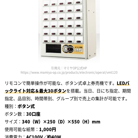
引用元：マミヤOP公式HP
https://www.mamiya-op.co.jp/products/electronic/operal/vmt120
リモコンで簡単操作が可能な、ボタン式卓上券売機です。
LEDバ
ックライト対応＆最大30ボタン
を搭載。当日、日にち指定、期間
指定、品目別、時間帯別、グループ別で売上の集計が可能です。
種別：
ボタン式
ボタン数：
30口座
サイズ：
340（W）×250（D）×550（H）mm
使用可能な紙幣：
1,000円
消費電力：
AC100V／約40W