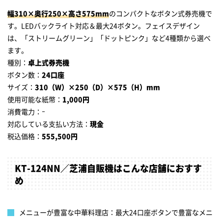
幅310×奥行250×高さ575mm
のコンパクトなボタン式券売機で
す。LEDバックライト対応＆最大24ボタン。フェイスデザイン
は、「ストリームグリーン」「ドットピンク」など4種類から選べ
ます。
種別：
卓上式券売機
ボタン数：
24口座
サイズ：
310（W）×250（D）×575（H）mm
使用可能な紙幣：
1,000円
消費電力：ｰ
対応している支払い方法：
現金
税込価格：
555,500円
KT-124NN／芝浦自販機はこんな店舗におすす
め
メニューが豊富な中華料理店：最大24口座ボタンで豊富なメニ