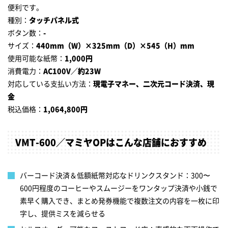
便利です。
種別：
タッチパネル式
ボタン数：
-
サイズ：
440mm（W）×325mm（D）×545（H）mm
使用可能な紙幣：
1,000円
消費電力：
AC100V／約23W
対応している支払い方法：
現電子マネー、二次元コード決済、現
金
税込価格：
1,064,800円
VMT-600／マミヤOPはこんな店舗におすすめ
バーコード決済＆低額紙幣対応なドリンクスタンド：300〜
600円程度のコーヒーやスムージーをワンタップ決済や小銭で
素早く購入でき、まとめ発券機能で複数注文の内容を一枚に印
字し、提供ミスを減らせる