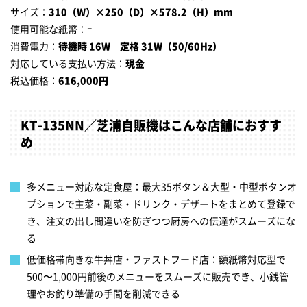
サイズ：
310（W）×250（D）×578.2（H）mm
使用可能な紙幣：
ｰ
消費電力：
待機時 16W 定格 31W（50/60Hz）
対応している支払い方法：
現金
税込価格：
616,000円
KT-135NN／芝浦自販機はこんな店舗におすす
め
多メニュー対応な定食屋：最大35ボタン＆大型・中型ボタンオ
プションで主菜・副菜・ドリンク・デザートをまとめて登録で
き、注文の出し間違いを防ぎつつ厨房への伝達がスムーズにな
る
低価格帯向きな牛丼店・ファストフード店：額紙幣対応型で
500〜1,000円前後のメニューをスムーズに販売でき、小銭管
理やお釣り準備の手間を削減できる