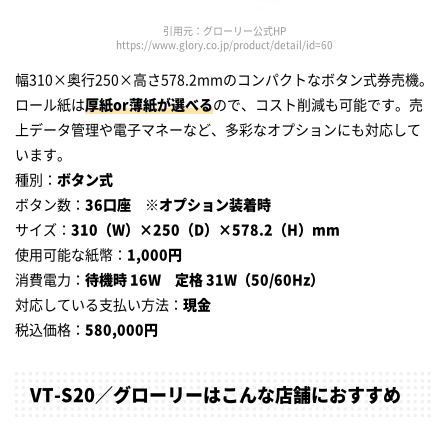
引用元：グローリー公式HP
https://www.glory.co.jp/product/detail/id=60
幅310×奥行250×高さ578.2mmのコンパクトなボタン式券売機。
ロール紙は
厚紙or薄紙が選べる
ので、コスト削減も可能です。売
上データ管理や電子マネーなど、多彩なオプションにも対応して
います。
種別：
ボタン式
ボタン数：
36口座 ※オプション装着時
サイズ：
310（W）×250（D）×578.2（H）mm
使用可能な紙幣：
1,000円
消費電力：
待機時 16W 定格 31W（50/60Hz）
対応している支払い方法：
現金
税込価格：
580,000円
VT-S20／グローリーはこんな店舗におすすめ