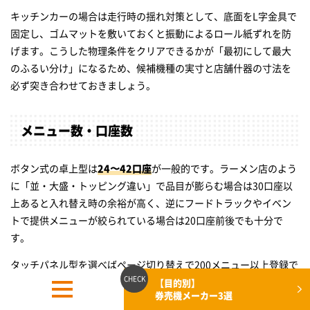
キッチンカーの場合は走行時の揺れ対策として、底面をL字金具で
固定し、ゴムマットを敷いておくと振動によるロール紙ずれを防
げます。こうした物理条件をクリアできるかが「最初にして最大
のふるい分け」になるため、候補機種の実寸と店舗什器の寸法を
必ず突き合わせておきましょう。
メニュー数・口座数
ボタン式の卓上型は
24〜42口座
が一般的です。ラーメン店のよう
に「並・大盛・トッピング違い」で品目が膨らむ場合は30口座以
上あると入れ替え時の余裕が高く、逆にフードトラックやイベン
トで提供メニューが絞られている場合は20口座前後でも十分で
す。
タッチパネル型を選べばページ切り替えで200メニュー以上登録で
きる機種もありますが、画面遷移が増えると回転率が落ちること
【目的別】
券売機メーカー3選
もあるため、導線が長いセルフレジと違い、カウンター前で操作