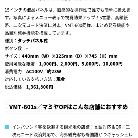
15インチの液晶パネルは、直感的な操作性で誰でも簡単に扱えま
す。写真によるメニュー表示で視覚効果アップ！5言語、高額紙
幣、二次元コード決済に対応。VMT-600同様、まとめ発券機能や
品目別発券機能を搭載しています。
種別：
タッチパネル式
ボタン数：
-
サイズ：
440mm（W）×325mm（D）×745（H）mm
使用可能な紙幣：
1,000円、2,000円、5,000円、10,000円
消費電力：
AC100V／約23W
対応している支払い方法：
現金
税込価格：
1,361,800円
VMT-601s／マミヤOPはこんな店舗におすすめ
インバウンド客を歓迎する観光地の店舗：言語対応＆QR／二
次元コード決済対応で、海外観光客も母国語かつキャッシュレ