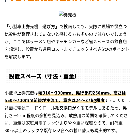
「小型卓上券売機 選び方」で検索しても、実際に現場で役立つ
比較軸が整理されていないと感じる方も多いのではないでしょう
か。ここではラーメン店やキッチンカーなど省スペースの飲食店
を想定し、設置から運用コストまでチェックすべき6つのポイント
を解説します。
設置スペース（寸法・重量）
小型卓上券売機は
幅310〜390mm、奥行き約250mm、高さは
550〜700mm前後が主流で、重さは24〜37kg程度
です。ただし
背面に電源コードやロール紙交換口がくるモデルもあるため、奥
行き＋5 cm程度の余裕を見込み、放熱用の隙間を確保してくださ
い。重量は家庭用電子レンジよりやや重い程度なので、耐荷重
30kg以上のラックや既存レジ台への載せ替えも現実的です。