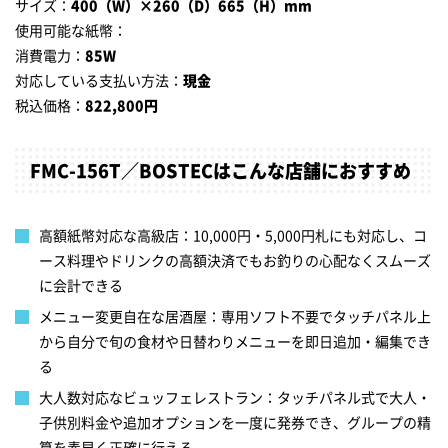
サイズ：
400（W）×260（D）665（H）mm
使用可能な紙幣：
消費電力：
85W
対応している支払い方法：
現金
税込価格：
822,800円
FMC-156T／BOSTECはこんな店舗におすすめ
高額紙幣対応な高級店：10,000円・5,000円札にも対応し、コ
ース料理やドリンクの高額決済でもお釣りの心配なくスムーズ
に会計できる
メニュー変更自在な居酒屋：専用ソフト不要でタッチパネル上
から自分で旬の食材や日替わりメニューを即日追加・編集でき
る
大人数対応なビュッフェレストラン：タッチパネル式で大人・
子供別料金や追加オプションを一度に発券でき、グループの精
算を素早く正確に行える