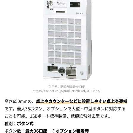
引用元：芝浦自販機公式HP
https://itac-net.co.jp/products/ticket/kt-135nn/
高さ650mmの、
卓上やカウンターなどに設置しやすい卓上券売機
です。最大35ボタン、オプションで大型・中型ボタンに対応する
ことも可能。USBポート標準装備、低額紙幣対応型です。
種別：
ボタン式
ボタン数：
最大36口座 ※オプション装着時